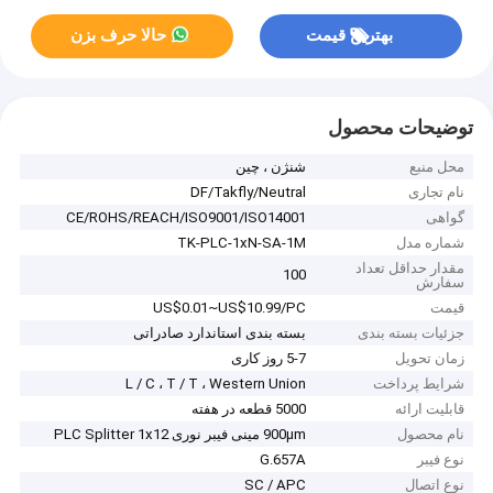
بهترین قیمت
حالا حرف بزن
توضیحات محصول
محل منبع
شنژن ، چین
نام تجاری
DF/Takfly/Neutral
گواهی
CE/ROHS/REACH/ISO9001/ISO14001
شماره مدل
TK-PLC-1xN-SA-1M
مقدار حداقل تعداد
100
سفارش
قیمت
US$0.01~US$10.99/PC
جزئیات بسته بندی
بسته بندی استاندارد صادراتی
زمان تحویل
5-7 روز کاری
شرایط پرداخت
L / C ، T / T ، Western Union
قابلیت ارائه
5000 قطعه در هفته
نام محصول
900μm مینی فیبر نوری PLC Splitter 1x12
نوع فیبر
G.657A
نوع اتصال
SC / APC