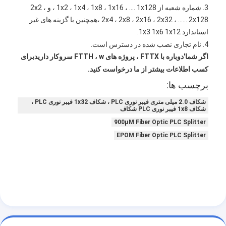
فیش نوری Patchcord
3. شماره شعبه از 1x2 ، 1x4 ، 1x8 ، 1x16 ، .... 1x128 ، و 2x2 ،
2x4 ، 2x8 ، 2x16 ، 2x32 ، ...... 2x128 ،
همچنین با گزینه های غیر
رنگدانه فیبر نوری
استاندارد 1x3 1x6 1x12.
4. نام تجاری نصب شده در دسترس است.
آداپتور فیبر نوری
اگر شما
'
دوباره با FTTX ، پروژه های FTTH ، w سروکار دارید
برای
کسب اطلاعات بیشتر از ما درخواست کنید.
اتصال فیبر نوری
برچسب ها:
کاهش دهنده فیبر نوری
شکاف 2.0 میلی متری فیبر نوری PLC ، شکاف 1x32 فیبر نوری PLC ،
شکاف 1x8 فیبر نوری PLC شکاف
جعبه خاتمه فیبر نوری
900μM Fiber Optic PLC Splitter
EPOM Fiber Optic PLC Splitter
پنل پچ فیبر نوری
ماژول فرستنده نوری
مبدل رسانه ای فیبر نوری
سوئیچ فیبر اترنت