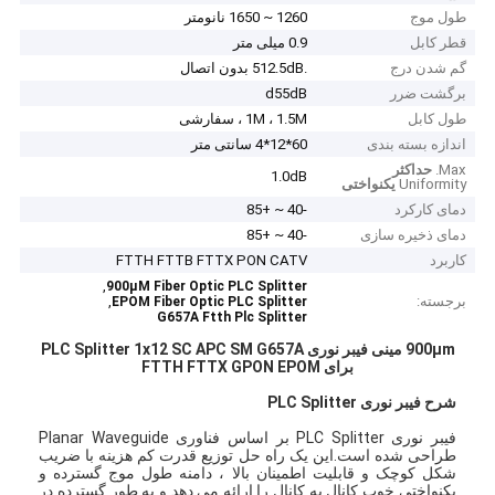
طول موج
1260 ~ 1650 نانومتر
قطر کابل
0.9 میلی متر
گم شدن درج
.512.5dB بدون اتصال
برگشت ضرر
d55dB
طول کابل
1M ، 1.5M ، سفارشی
اندازه بسته بندی
60*12*4 سانتی متر
Max.
حداکثر
1.0dB
Uniformity
یکنواختی
دمای کارکرد
-40 ~ +85
دمای ذخیره سازی
-40 ~ +85
کاربرد
FTTH FTTB FTTX PON CATV
,
900μM Fiber Optic PLC Splitter
برجسته:
,
EPOM Fiber Optic PLC Splitter
G657A Ftth Plc Splitter
900μm مینی فیبر نوری PLC Splitter 1x12 SC APC SM G657A
برای FTTH FTTX GPON EPOM
شرح فیبر نوری PLC Splitter
فیبر نوری PLC Splitter بر اساس فناوری Planar Waveguide
طراحی شده است.این یک راه حل توزیع قدرت کم هزینه با ضریب
شکل کوچک و قابلیت اطمینان بالا ، دامنه طول موج گسترده و
یکنواختی خوب کانال به کانال را ارائه می دهد و به طور گسترده در