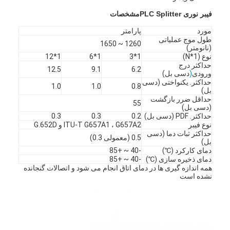
فیبر نوری PLC Splitter
مشخصات
مورد
پارامتر
طول موج عملیاتی
1260 ~ 1650
(نانومتر)
نوع (1*N)
1*3
1*6
1*12
حداکثر درج
12.5
9.1
6.2
ورودی
(
دسی بل)
حداکثر. یکنواختی (دسی
1.0
1.0
0.8
بل)
حداقل ضرر بازگشت
55
(دسی بل)
حداکثر. PDF (دسی بل)
0.2
0.3
0.3
نوع فیبر
ITU-T G657A1 ، G657A2 و G.652D
حداکثر ثبات دما (دسی
0.5 (معمولی 0.3)
بل)
دمای کارکرد (℃)
-40 ~ +85
دمای ذخیره سازی (℃)
-40 ~ +85
همه اندازه گیری ها در دمای اتاق انجام می شود و اتصالات گنجانده
خانه
نشده است
محصولات
درباره ما