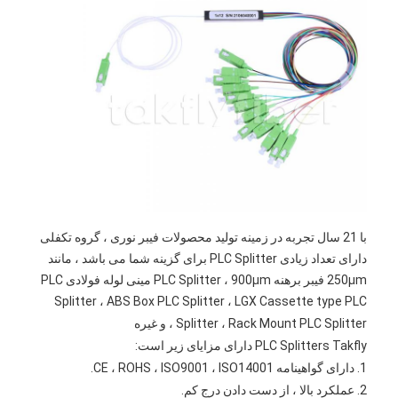
تور کارخانه
کنترل کیفیت
با ما تماس بگیرید
اخبار
حالا حرف بزن
با 21 سال تجربه در زمینه تولید محصولات فیبر نوری ، گروه تکفلی
MPO MTP
دارای تعداد زیادی PLC Splitter برای گزینه شما می باشد ، مانند
250μm فیبر برهنه PLC Splitter ، 900μm مینی لوله فولادی PLC
WDM MUX DEMUX
Splitter ، ABS Box PLC Splitter ، LGX Cassette type PLC
Splitter ، Rack Mount PLC Splitter ، و غیره
تقسیم کننده فیبر نوری PLC
PLC Splitters Takfly دارای مزایای زیر است:
1. دارای گواهینامه CE ، ROHS ، ISO9001 ، ISO14001.
کابل فیبر نوری
2. عملکرد بالا ، از دست دادن درج کم.