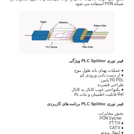
شبکه PON استفاده می شود.
فیبر نوری PLC Splitter
ویژگی
● عملیات پهنای باند طول موج
● از دست دادن ورودی کم
PD PDL پایین
طراحی فشرده
● یکنواختی خوب کانال به کانال
Rel قابلیت اطمینان و ثبات بالا
فیبر نوری PLC Splitter
برنامه های کاربردی
بخش مخابرات
. PON Syster
● FTTH
● CATV
● انتقال ویدئو