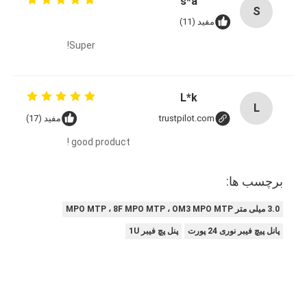
s*a
S
تور کارخانه
مفید (11)
کنترل کیفیت
Super!
با ما تماس بگیرید
L*k
اخبار
L
trustpilot.com
مفید (17)
حالا حرف بزن
good product !
برچسب ها:
MPO MTP
3.0 میلی متر MPO MTP ، 8F MPO MTP ، OM3 MPO MTP
WDM MUX DEMUX
پانل پیچ فیبر نوری 24 پورت
پنل پچ فیبر 1U
تقسیم کننده فیبر نوری PLC
کابل فیبر نوری