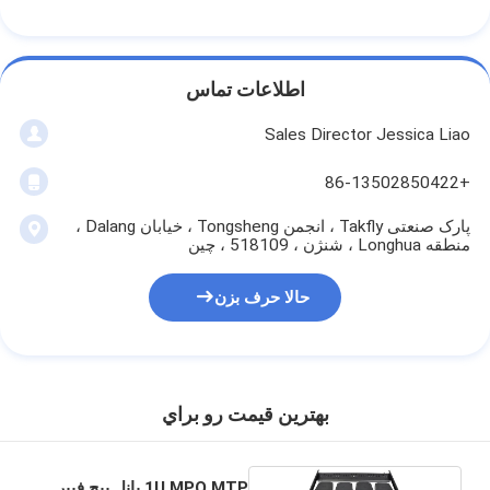
فیش نوری Patchcord
رنگدانه فیبر نوری
اطلاعات تماس
آداپتور فیبر نوری
Sales Director Jessica Liao
اتصال فیبر نوری
+86-13502850422
کاهش دهنده فیبر نوری
پارک صنعتی Takfly ، انجمن Tongsheng ، خیابان Dalang ،
منطقه Longhua ، شنژن ، 518109 ، چین
جعبه خاتمه فیبر نوری
حالا حرف بزن
پنل پچ فیبر نوری
ماژول فرستنده نوری
مبدل رسانه ای فیبر نوری
بهترين قيمت رو براي
سوئیچ فیبر اترنت
1U MPO MTP پانل پیچ فیبر