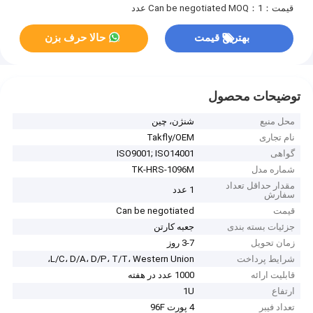
قیمت：Can be negotiated
MOQ：1 عدد
بهترین قیمت
حالا حرف بزن
توضیحات محصول
محل منبع
شنژن، چین
نام تجاری
Takfly/OEM
گواهی
ISO9001; ISO14001
شماره مدل
TK-HRS-1096M
مقدار حداقل تعداد
1 عدد
سفارش
قیمت
Can be negotiated
جزئیات بسته بندی
جعبه کارتن
زمان تحویل
3-7 روز
شرایط پرداخت
L/C، D/A، D/P، T/T، Western Union،
قابلیت ارائه
1000 عدد در هفته
ارتفاع
1U
تعداد فیبر
4 پورت 96F