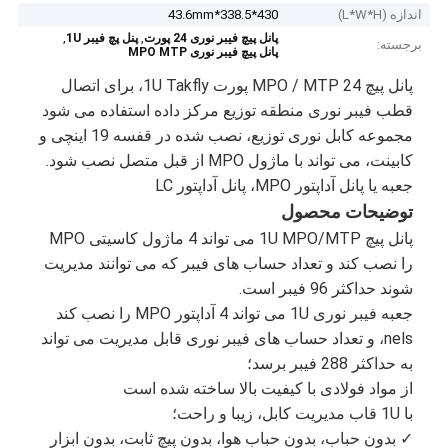
اندازه (L*W*H)
430*338.5*43.6mm
,
,
پانل پیچ فیبر نوری 24 پورت
پنل پچ فیبر 1U
برجسته:
پانل پیچ فیبر نوری MPO MTP
پانل پیچ MPO / MTP 24 پورت 1U Takfly، برای اتصال
قطب فیبر نوری منطقه توزیع مرکز داده استفاده می شود
مجموعه کابل نوری توزیع، نصب شده در قفسه 19 اینچی و
کابینت، می تواند با ماژول MPO از قبل متصل نصب شود.
جعبه یا پانل آداپتور MPO، پانل آداپتور LC
توضیحات محصول
پانل پیچ 1U MPO/MTP می تواند 4 ماژول کاسیتی MPO
را نصب کند و تعداد حساب های فیبر که می توانند مدیریت
شوند حداکثر 96 فیبر است.
جعبه فیبر نوری 1U می تواند 4 آداپتور MPO را نصب کند
nels، و تعداد حساب های فیبر نوری قابل مدیریت می تواند
به حداکثر 288 فیبر برسد؛
از مواد فولادی با کیفیت بالا ساخته شده است
با 1U قاب مدیریت کابل، زیبا و راحت؛
✓ بدون حباب، بدون حباب هوا، بدون پیچ ثابت، بدون ابزار