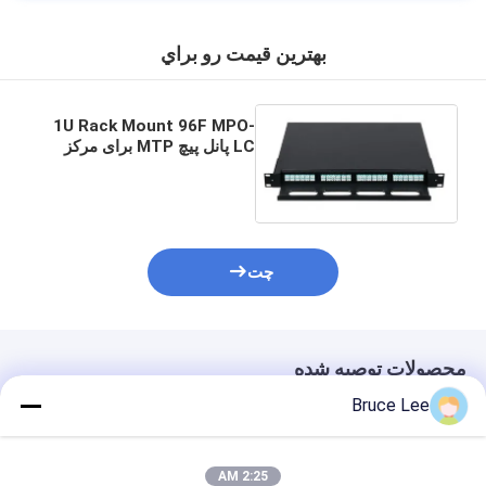
بهترين قيمت رو براي
1U Rack Mount 96F MPO-
LC پانل پیچ MTP برای مرکز
داده
چت
محصولات توصیه شده
Bruce Lee
2:25 AM