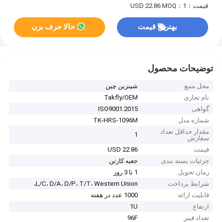
قیمت：USD 22.86
MOQ：1
بهترین قیمت
حالا حرف بزن
توضیحات محصول
محل منبع
شينزين چين
نام تجاری
Takfly/OEM
گواهی
ISO9001:2015
شماره مدل
TK-HRS-1096M
مقدار حداقل تعداد
1
سفارش
قیمت
USD 22.86
جزئیات بسته بندی
جعبه کارتن
زمان تحویل
1 تا 3 روز
شرایط پرداخت
L/C، D/A، D/P، T/T، Western Union،
قابلیت ارائه
1000 عدد در هفته
ارتفاع
1U
تعداد فیبر
96F