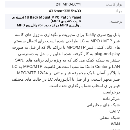
نوار کاست
4*24F MPO-LC
مواد
430*338.5*43.6mm
1U Rack Mount MPO Patch Panel (دسته ی
برجسته:
تثبیت کننده ی MPO)
,
,
پنل پیچ MPO مرکز داده
96F پانل پیچ MPO
پانل پیچ سری Takfly برای مدیریت و نگهداری ماژول های کاسه
فیبر MPO / MTP به LC طراحی شده است.برای اتصال سیستم
های کابل کشی فیبر MPO/MTP با تراکم بالا که از قبل به صورت
plug-and-play به کار گرفته شده انداین راه حل به دسترسی
بیشتر به شبکه کمک می کند که به ویژه برای برنامه های SAN،
LAN و Data Center مناسب است.هر کاسیت MPO/MTP به LC
با پلاگین آسان با یک مجموعه فیبر مبتنی بر MPO/MTP 12/24
فیبر مجهز است.، و از قبل با آداپتورهای LC در حالت های مختلف
فیبر برای انتخاب شما بارگذاری شده است
درخواست
مرکز داده
شبکه های مخابراتی
CATV
شبکه محلی
WAN