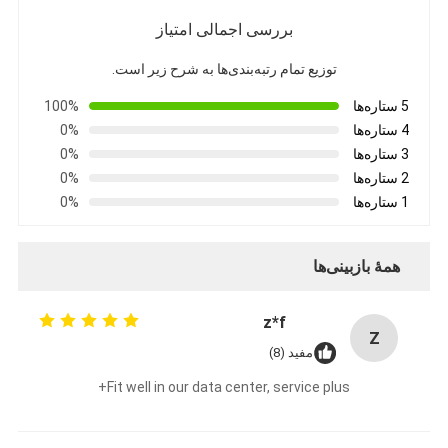
تور کارخانه
بررسی اجمالی امتیاز
کنترل کیفیت
توزیع تمام رتبه‌بندی‌ها به شرح زیر است.
5 ستاره‌ها
100%
با ما تماس بگیرید
4 ستاره‌ها
0%
اخبار
3 ستاره‌ها
0%
2 ستاره‌ها
0%
حالا حرف بزن
1 ستاره‌ها
0%
همهٔ بازبینی‌ها
MPO MTP
z*f
WDM MUX DEMUX
Z
مفید (8)
تقسیم کننده فیبر نوری PLC
Fit well in our data center, service plus+
کابل فیبر نوری