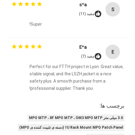
فیش نوری Patchcord
s*a
S
مفید (11)
رنگدانه فیبر نوری
Super!
آداپتور فیبر نوری
اتصال فیبر نوری
E*a
E
مفید (7)
کاهش دهنده فیبر نوری
Perfect for our FTTH project in Lyon. Great value,
جعبه خاتمه فیبر نوری
stable signal, and the LSZH jacket is a nice
safety plus. A smooth purchase from a
پنل پچ فیبر نوری
professional supplier. Thank you!
ماژول فرستنده نوری
برچسب ها:
مبدل رسانه ای فیبر نوری
3.0 میلی متر MPO MTP ، 8F MPO MTP ، OM3 MPO MTP
سوئیچ فیبر اترنت
1U Rack Mount MPO Patch Panel (دسته ی تثبیت کننده ی MPO)