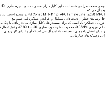
نوع کابل پیچ TP MPO
نوع کانکتور مورد استفاده برای این نوع کابل پیچ کابل MPO MTP کانکتور Conec MTP® 12F APC Female Elite ایالات متحده ا
 حداقل رساندن خطر از دست دادن سیگنال و افزایش عملکرد کلی سیم پیچ.
پیچ MTP MPO یک راه حل اتصال نوری با عملکرد بالا است که برای سیستم های کابل سازی ساختار یافته با چگالی 
طراحی شده است.با طول موج m
Conec M. این ویژگی ها آن را برای انتقال داده های با سرعت بالا ایده آل می کند،که آن را برای کاربردهای
اتی و شبکه های سازمانی.