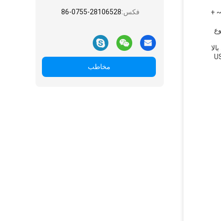
فکس:
86-0755-28106528
M برای مقاومت در برابر شرایط محیطی سخت طراحی شده است. این کابل دارای محدوده دمای ذخیره سازی -40 ~ +
ست. این نوع
بالا
1310/1550n، از دست دادن ورودی <0.35dB، محدوده دمای ذخیره سازی -40 ~ + 80 °C، و نوع اتصال US
مخاطب