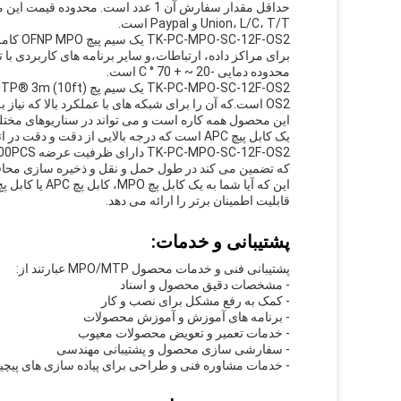
Union، L/C، T/T و Paypal است.
2F-OS2
محدوده دمایی -20 ~ + 70 ° C است.
OS2 است.که آن را برای شبکه های با عملکرد بالا که نیاز به حداقل از دست دادن سیگنال دارند، ایده آل می کند..
این محصول همه کاره است و می تواند در سناریوهای مختلف
یک کابل پیچ APC است که درجه بالایی از دقت و دقت در اتصال کابل های فیبر نوری را فراهم می کند.
که تضمین می کند در طول حمل و نقل و ذخیره سازی مح
قابلیت اطمینان برتر را ارائه می دهد.
پشتیبانی و خدمات:
پشتیبانی فنی و خدمات محصول MPO/MTP عبارتند از:
- مشخصات دقیق محصول و اسناد
- کمک به رفع مشکل برای نصب و کار
- برنامه های آموزش و آموزش محصولات
- خدمات تعمیر و تعویض محصولات معیوب
- سفارشی سازی محصول و پشتیبانی مهندسی
- خدمات مشاوره فنی و طراحی برای پیاده سازی های پیچی