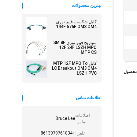
بهترین محصولات
کابل شکست فیبر نوری
144F 576F OM3 OM4
سیم پچ فیبر نوری SM 8F
12F 24F LSZH MPO
MTP CS
کابل MTP 12F MPO To
LC Breakout OM3 OM4
محصول
LSZH PVC
اطلاعات تماس
اطلاعات
Bruce Lee
تماس:
تلفن:
+8613979761834