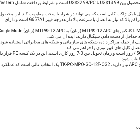
حداقل مقدار سفارش آن 1 عدد است. محدوده قیمت این محصول بین US$13.99 تا US$32.99/PC است و شرایط
TK-PC-MPO-SC-1 یک سیم پیچ OFNP MPO کامل با یک ژاکت کابل است که می تواند در شرایط سخت مقاومت کند. این محصول
برای مراکز داده، ارتباطات،و سایر برنامه های کاربردی با تراکم بالا که نیاز به اتصال با سرعت بالا دارنددرجه فیبر G657A1 است و دارای
TK-PC-MPO-SC-12F-OS2 یک سیم پچ MTP® 3m (10ft) با کانکتورهای MTP®-12 APC (زنان) به MTP®-12 APC (زنان) ode
 از جمله مراکز داده، شبکه های سازمانی و شبکه های مخابراتی استفاده شود.
TK-PC-MPO-SC-12F-OS2 دارای ظرفیت عرضه 500PCS / روز است و زمان تحویل بین 3-7 رو
افظت شود.
این که آیا شما به یک کابل پچ MPO، کابل پچ APC یا کابل پچ APC نیاز دارید، TK-PC-MPO-SC-12F-OS2 یک انتخاب عالی است که عملک
ده