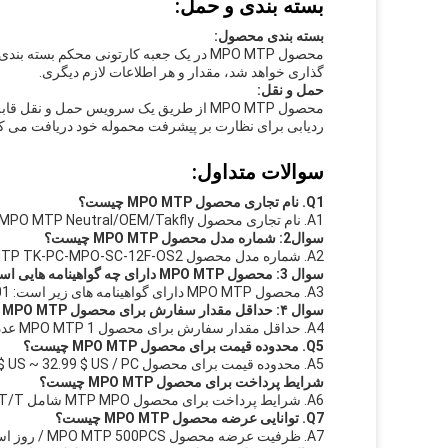
بسته بندی و حمل:
بسته بندی محصول:
محصول MPO MTP در یک جعبه کارتونی محکم
گذاری خواهد شد، مقدار و هر اطلاعات لازم دیگری.
حمل و نقل:
محصول MPO MTP از طریق یک سرویس حمل و ن
ردیابی برای نظارت بر پیشرفت محموله خود دریافت می ک
سوالات متداول:
Q1. نام تجاری محصول MPO MTP چیست؟
A1. نام تجاری محصول MPO MTP Neutral/OEM/Takfly است.
سوال2: شماره مدل محصول MPO MTP چیست؟
A2. شماره مدل محصول MPO MTP TK-PC-MPO-SC-12F-OS2 است.
سوال 3: محصول MPO MTP دارای چه گواهینامه هایی است؟
A3. محصول MPO MTP دارای گواهینامه های زیر است: CE/ROHS/REACH/CPR/ISO9001/ISO14001.
سوال ۴: حداقل مقدار سفارش برای محصول MPO MTP چیست؟
A4. حداقل مقدار سفارش برای محصول MPO MTP 1 عدد است.
Q5. محدوده قیمت برای محصول MPO MTP چیست؟
A5. محدوده قیمت برای محصول MPO MTP 13.99 $ US ~ 32.99 $ US / PC است.
شرایط پرداخت برای محصول MPO MTP چیست؟
A6. شرایط پرداخت برای محصول MTP MPO شامل Western Union، L/C، T/T و Paypal است.
Q7. توانایی عرضه محصول MPO MTP چیست؟
A7. ظرفیت عرضه محصول MPO MTP 500PCS / روز است.