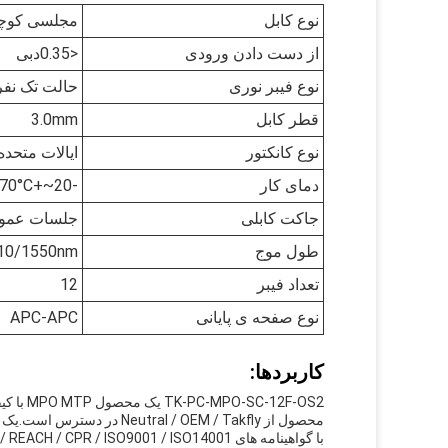
نوع کابل
مجلسی کوچک
از دست دادن ورودی
<0.35دبی
نوع فیبر نوری
حالت تک نفره 9/125 
قطر کابل
3.0mm
نوع کانکتور
ایالات متحده Conec MTP® 12F APC Elite زن
دمای کار
-20~+70°C
جاکت کابلی
جلسات عمو
طول موج
10/1550nm
تعداد فیبر
12
نوع صفحه ی پایانی
APC-APC
کاربردها:
12F-OS2
محصول از Neutral / OEM / Takfly در دسترس است.یک نام تجاری معتبر شناخته شده برای تولید محصولات شبکه ای با کیفیت.