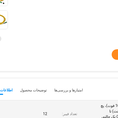
امتیازها و بررسی‌ها
توضیحات محصول
اطلاعات 
پچ کورد MTP® 3 متری (10 فوت)، پچ
MTP®- (مونث) تا
تعداد فیبر:
12
MTP®-12 APC (زن) OS2 تک حالته،