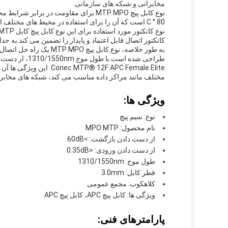
مخابراتی و شبکه های سازمانی.
80 ° C است که آن را برای استفاده در محیط های مختلف ایده آل می کند.
کانکتور اتصال قابل اعتماد و پایدار را تضمین می کند.به
به طور خلاصه، نوع کابل 
TP® 12F APC Female Elite
مختلف مانند مراکز داده مناسب می کند، شبکه های مخابر
ویژگی ها:
نوع: سیم پیچ
نام محصول: MPO MTP
از دست دادن بازگشت: >60dB
از دست دادن ورودی: <0.35dB
طول موج: 1310/1550nm
قطر کابل: 3.0mm
کلاهکوب: مجمع عمومی
ویژگی ها: کابل پیچ APC، کابل پیچ APC
پارامترهای فنی: