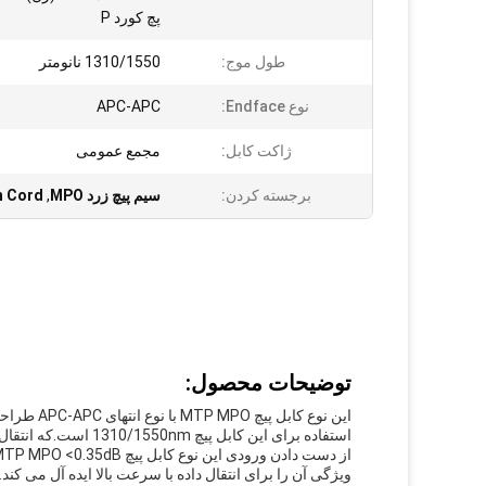
پچ کورد P
طول موج:
1310/1550 نانومتر
نوع Endface:
APC-APC
ژاکت کابل:
مجمع عمومی
برجسته کردن:
سیم پیچ زرد MPO
,
h Cord
توضیحات محصول:
این نوع ک
استفاده برای این کابل پیچ 1310/1550nm است.که انتقال و دریافت خوبی از سیگنال های داده را فراهم می کند.
ویژگی آن را برای انتقال داده با سرعت بالا ایده آل می کن