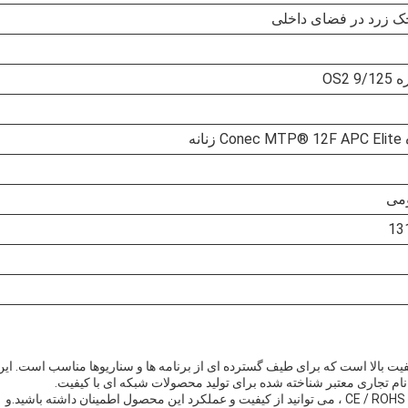
 زرد در فضای داخلی
OS2
انه
می
13
TK-PC-MPO-SC- یک محصول MPO MTP با کیفیت بالا است که برای طیف گسترده ای از برنامه ها و سناریوها مناسب است. ای
با گواهینامه های CE / ROHS / REACH / CPR / ISO9001 / ISO14001 ، می توانید از کیفیت و عملکرد این محصول اطمینان داشته باشید.و