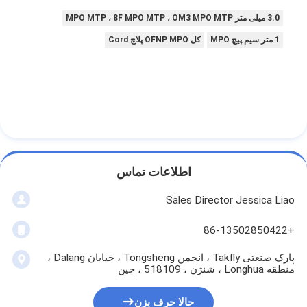
کیت ابزار فیبر نوری
3.0 میلی متر MPO MTP ، 8F MPO MTP ، OM3 MPO MTP
PM و اجزای پرقدرت
1 متر سیم پیچ MPO
کل OFNP MPO پلاچ Cord
اطلاعات تماس
Sales Director Jessica Liao
+86-13502850422
پارک صنعتی Takfly ، انجمن Tongsheng ، خیابان Dalang ،
منطقه Longhua ، شنژن ، 518109 ، چین
حالا حرف بزن