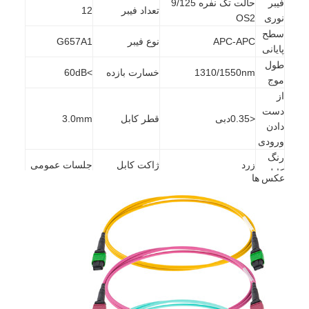
فیبر
حالت تک نفره 9/125
تعداد فیبر
12
نوری
OS2
سطح
APC-APC
نوع فیبر
G657A1
پایانی
طول
1310/1550nm
خسارت بازده
>60dB
موج
از
دست
<0.35دبی
قطر کابل
3.0mm
دادن
ورودی
رنگ
زرد
ژاکت کابل
جلسات عمومی
کابل
عکس ها
دمای
دمای ذخیره
-40 تا +80 درجه
-20~+70°C
کار
سازی
سانتیگراد