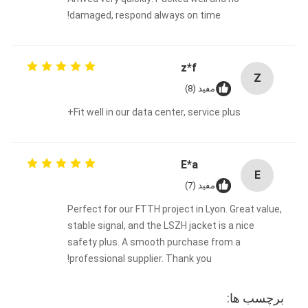
فیش نوری Patchcord
damaged, respond always on time!
رنگدانه فیبر نوری
z*f
آداپتور فیبر نوری
Z
مفید (8)
اتصال فیبر نوری
Fit well in our data center, service plus+
کاهش دهنده فیبر نوری
جعبه خاتمه فیبر نوری
E*a
E
مفید (7)
پنل پچ فیبر نوری
Perfect for our FTTH project in Lyon. Great value,
ماژول فرستنده نوری
stable signal, and the LSZH jacket is a nice
safety plus. A smooth purchase from a
مبدل رسانه ای فیبر نوری
professional supplier. Thank you!
سوئیچ فیبر اترنت
برچسب ها: