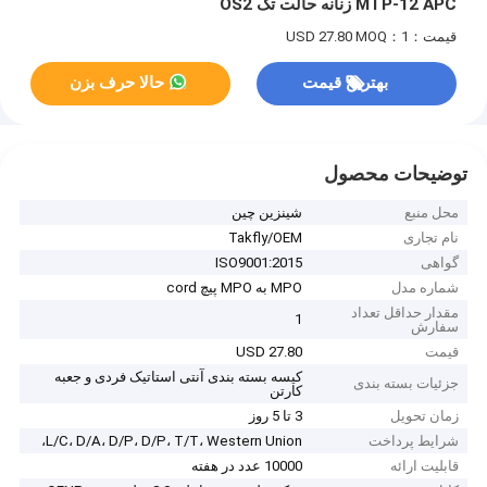
MTP-12 APC زنانه حالت تک OS2
قیمت：USD 27.80
MOQ：1
بهترین قیمت
حالا حرف بزن
توضیحات محصول
محل منبع
شينزين چين
نام تجاری
Takfly/OEM
گواهی
ISO9001:2015
شماره مدل
MPO به MPO پیچ cord
مقدار حداقل تعداد
1
سفارش
قیمت
USD 27.80
کیسه بسته بندی آنتی استاتیک فردی و جعبه
جزئیات بسته بندی
کارتن
زمان تحویل
3 تا 5 روز
شرایط پرداخت
L/C، D/A، D/P، D/P، T/T، Western Union،
قابلیت ارائه
10000 عدد در هفته