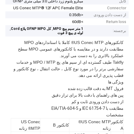
کابل
میکرو پلنوم زرد داخلی 3.0 میلی متری OFNP
US Conec MTP® 12F APC Female Elite
Connector
از دست دادن ورودی
<0.35db
>60dB
Return loss
,
,
1 متر سیم پیچ MPO
کل OFNP MPO پلاچ Cord
برجسته:
لوله ی پیچ 3 فوت
کانکتورهای US Conec MTP® کاملا با استانداردهای MPO
مطابقت دارند و در مقایسه با کانکتورهای عمومی MPO سطح
عملکرد بالاتری را به دست می آورند.
Takfly طیف گسترده ای از سیم های پچ MPO / MTP و خدمات
سفارشی برتر را در مورد نوع کابل ، حالت انتقال ، نوع کانکتور و
قطب پذیری ارائه می دهد.
ویژگی ها
فرول MT به دقت قالب زده شده
پین های راهنمای با دقت بالا برای تراز دقیق
از دست دادن ورودی ثابت و کم
مطابقت با IEC 61754-7 و EIA/TIA-604-5
مشخصات
کانکتور
US Conec MTP®
US Conec
کانکتور B
A
زنانه
MTP® زنانه