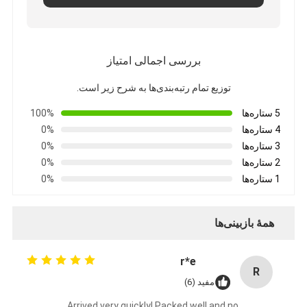
تور کارخانه
کنترل کیفیت
بررسی اجمالی امتیاز
با ما تماس بگیرید
توزیع تمام رتبه‌بندی‌ها به شرح زیر است.
اخبار
5 ستاره‌ها
100%
4 ستاره‌ها
0%
حالا حرف بزن
3 ستاره‌ها
0%
2 ستاره‌ها
0%
1 ستاره‌ها
0%
MPO MTP
همهٔ بازبینی‌ها
WDM MUX DEMUX
تقسیم کننده فیبر نوری PLC
r*e
R
مفید (6)
کابل فیبر نوری
Arrived very quickly! Packed well and no