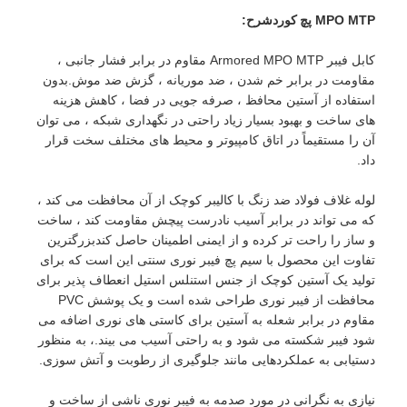
MPO MTP
پچ کورد
شرح:
کابل فیبر Armored MPO MTP مقاوم در برابر فشار جانبی ،
مقاومت در برابر خم شدن ، ضد موریانه ، گزش ضد موش.بدون
استفاده از آستین محافظ ، صرفه جویی در فضا ، کاهش هزینه
های ساخت و بهبود بسیار زیاد راحتی در نگهداری شبکه ، می توان
آن را مستقیماً در اتاق کامپیوتر و محیط های مختلف سخت قرار
داد.
لوله غلاف فولاد ضد زنگ با کالیبر کوچک از آن محافظت می کند ،
که می تواند در برابر آسیب نادرست پیچش مقاومت کند ، ساخت
و ساز را راحت تر کرده و از ایمنی اطمینان حاصل کندبزرگترین
تفاوت این محصول با سیم پچ فیبر نوری سنتی این است که برای
تولید یک آستین کوچک از جنس استنلس استیل انعطاف پذیر برای
محافظت از فیبر نوری طراحی شده است و یک پوشش PVC
مقاوم در برابر شعله به آستین برای کاستی های نوری اضافه می
شود فیبر شکسته می شود و به راحتی آسیب می بیند.، به منظور
دستیابی به عملکردهایی مانند جلوگیری از رطوبت و آتش سوزی.
نیازی به نگرانی در مورد صدمه به فیبر نوری ناشی از ساخت و