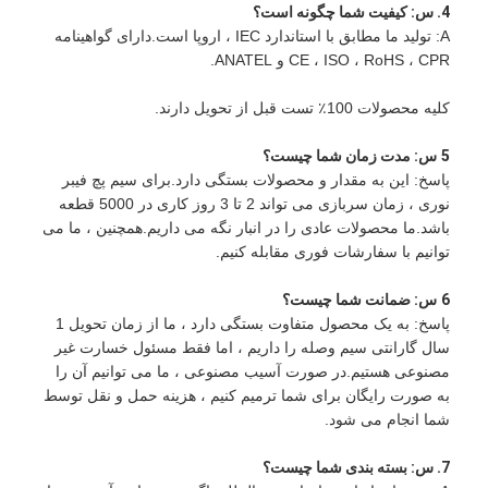
4. س: کیفیت شما چگونه است؟
A: تولید ما مطابق با استاندارد IEC ، اروپا است.دارای گواهینامه
CE ، ISO ، RoHS ، CPR و ANATEL.
کلیه محصولات 100٪ تست قبل از تحویل دارند.
5
س: مدت زمان شما چیست؟
پاسخ: این به مقدار و محصولات بستگی دارد.برای سیم پچ فیبر
نوری ، زمان سربازی می تواند 2 تا 3 روز کاری در 5000 قطعه
باشد.ما محصولات عادی را در انبار نگه می داریم.همچنین ، ما می
توانیم با سفارشات فوری مقابله کنیم.
6
س: ضمانت شما چیست؟
پاسخ: به یک محصول متفاوت بستگی دارد ، ما از زمان تحویل 1
سال گارانتی سیم وصله را داریم ، اما فقط مسئول خسارت غیر
مصنوعی هستیم.در صورت آسیب مصنوعی ، ما می توانیم آن را
به صورت رایگان برای شما ترمیم کنیم ، هزینه حمل و نقل توسط
شما انجام می شود.
7. س: بسته بندی شما چیست؟