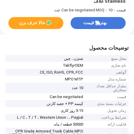
Stainless غلاف
قیمت：Can be negotiated
MOQ：10 عدد
بهترین قیمت
حالا حرف بزن
توضیحات محصول
محل منبع
شنژن ، چین
نام تجاری
Takfly/OEM
گواهی
CE, ISO, RoHS, CPR, FCC
شماره مدل
MPO MTP
مقدار حداقل تعداد
10 عدد
سفارش
قیمت
Can be negotiated
جزئیات بسته بندی
کیسه PP + جعبه کارتن
زمان تحویل
3-15 روز کاری
شرایط پرداخت
L / C ، T / T ، Western Union ، ، Paypal
قابلیت ارائه
50000 قطعه / ماه
CPR Grade Armored Trunk Cable MPO