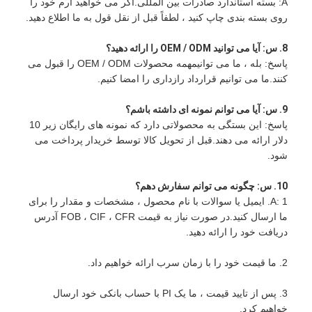
A: بسته استاندارد صادرات بین المللی.اگر می خواهید آرم خود را
روی بسته بندی چاپ کنید ، لطفاً قبل از نقل قول به ما اطلاع دهید.
8. س: آیا می توانید OEM / ODM را ارائه دهید؟
پاسخ: بله ، ما می توانیمهمه محصولات OEM / ODM را قبول می
کنند.ما می توانیم قرارداد رازداری را امضا کنیم.
9. س: آیا می توانم نمونه ای داشته باشم؟
پاسخ: این بستگی به محصولاتی دارد که نمونه های رایگان زیر 10
دلار ارائه می دهند.قبل از تحویل کالا توسط خریدار پرداخت می
شود.
10. س: چگونه می توانم سفارش دهم؟
A: 1. ایمیل یا سوالات با نام محصول ، مشخصات و مقدار را برای
ما ارسال کنید.در صورت نیاز به قیمت FOB ، CIF ، CFR آدرس
دریافت خود را ارائه دهید.
2. ما قیمت خود را با زمان سرب ارائه خواهیم داد.
3. پس از تایید قیمت ، ما یک PI با حساب بانکی خود ارسال
خواهیم کرد.