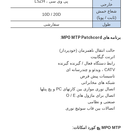
پی وی سی ، LSZH
فیش نوری Patchcord
خارجی
شعاع خمش
10D / 20D
رنگدانه فیبر نوری
(ثابت / پویا)
طول
سفارشی
آداپتور فیبر نوری
برنامه های MPO MTP Patchcord:
اتصال فیبر نوری
حالت انتقال ناهمزمان (خودپرداز)
کاهش دهنده فیبر نوری
اترنت گیگابیت
رابط دستگاه فعال / گیرنده گیرنده
جعبه خاتمه فیبر نوری
CATV ، ویدئو و چندرسانه ای
تاسیسات پیش فرض
پنل پچ فیبر نوری
شبکه های مخابراتی
اتصال نوری موازی بین کارتهای PC و پچ پنلها
ماژول فرستنده نوری
اتصال برای ماژول های O / E
صنعتی و نظامی
مبدل رسانه ای فیبر نوری
اتصالات بین قاب سوئیچ نوری
سوئیچ فیبر اترنت
MPO MTP
پچ کورد
امکانات: