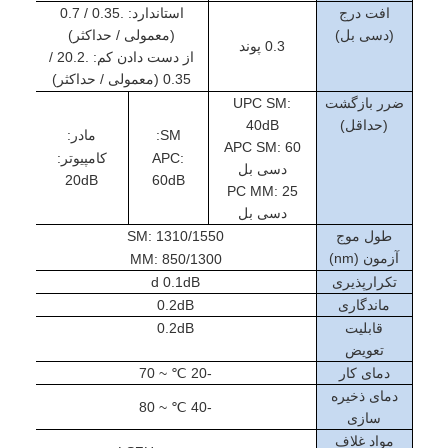
افت درج
استاندارد: .0.35 / 0.7
تور کارخانه
(دسی بل)
(معمولی / حداکثر)
0.3 پوند
از دست دادن کم: .20.2 /
کنترل کیفیت
0.35 (معمولی / حداکثر)
ضرر بازگشت
UPC SM:
با ما تماس بگیرید
(حداقل)
40dB
SM:
مادر:
APC SM: 60
اخبار
APC:
کامپیوتر:
دسی بل
20dB
60dB
PC MM: 25
حالا حرف بزن
دسی بل
طول موج
SM: 1310/1550
آزمون (nm)
MM: 850/1300
تکرارپذیری
d 0.1dB
MPO MTP
ماندگاری
0.2dB
WDM MUX DEMUX
قابلیت
0.2dB
تعویض
تقسیم کننده فیبر نوری PLC
دمای کار
-20 ℃ ~ 70
دمای ذخیره
-40 ℃ ~ 80
کابل فیبر نوری
سازی
مواد غلاف