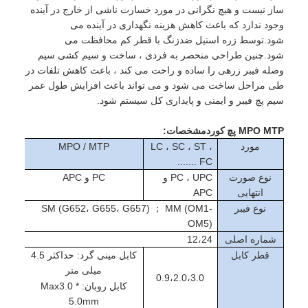
ساز نیست و هیچ نگرانی در مورد خسارت ناشی از خارج در آینده
وجود ندارد که باعث کاهش هزینه نگهداری در آینده می
شود.توسط زره استیل ضدزنگ با قطر کم محافظت می
شود.چنین طراحی منحصر به فردی ، ساخت و سیم کشی سیم
وصله فیبر زرهی را ساده و راحت می کند ، باعث کاهش تلفات در
طی مراحل ساخت می شود و می تواند باعث افزایش طول عمر
سیم پچ فیبر و ایمنی و پایداری کل سیستم شود.
MPO MTP
پچ کورد
مشخصات:
مورد
LC ، SC ، ST ،
MPO / MTP
FC .......
نوع صورت
PC ، UPC و
PC و APC
انتهایی
APC
نوع فیبر
SM (G652، G655، G657) ； MM (OM1-
OM5)
خانه
شماره اصلی
12،24
قطر کابل
کابل مینی گرد: حداکثر 4.5
محصولات
میلی متر
0.9،2.0،3.0
کابل روبان: Max3.0 *
درباره ما
5.0mm