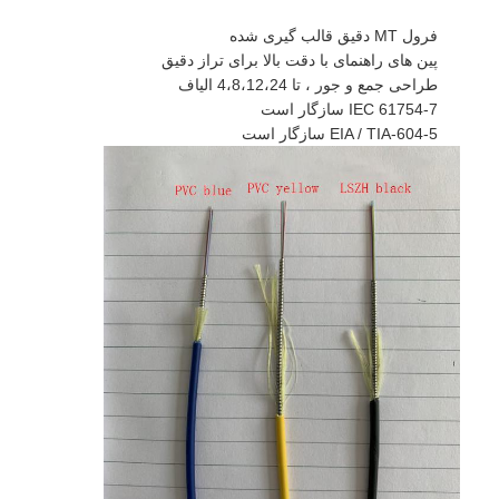
کیت ابزار فیبر نوری
فرول MT دقیق قالب گیری شده
PM و اجزای پرقدرت
پین های راهنمای با دقت بالا برای تراز دقیق
طراحی جمع و جور ، تا 4،8،12،24 الیاف
IEC 61754-7 سازگار است
EIA / TIA-604-5 سازگار است