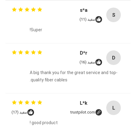
s*a
S
مفید (11)
Super!
D*r
D
مفید (16)
A big thank you for the great service and top-
quality fiber cables.
L*k
L
trustpilot.com
مفید (17)
good product !