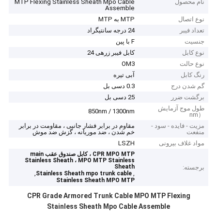
نام محصول
MTP Flexing Stainless Sheath Mpo Cable
Assemble
نوع اتصال
MTP به MTP
تعداد فیبر
24 درجه سانتیگراد
جنسیت
F با پین
نوع کابل
کابل فیبر زرهی 24
نوع حالت
OM3
رنگ کابل
آبی تیره
گم شدن درج
0.3 دسی بل
برگشت ضرر
25 دسی بل
طول موج آزمایش
850nm / 1300nm
（nm
مزیت - فایده - سود -
مقاوم در برابر فشار جانبی ، مقاومت در برابر
منفعت
خم شدن ، ضد موریانه ، گزش ضد موش
مواد غلاف بیرونی
LSZH
CPR MPO MTP ، کابل صندوق عقب main
Stainless Sheath ، MPO MTP Stainless
Sheath
برجسته:
,
,
Stainless Sheath mpo trunk cable
Stainless Sheath MPO MTP
CPR Grade Armored Trunk Cable MPO MTP Flexing
Stainless Sheath Mpo Cable Assemble