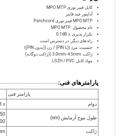
کابل فیبر نوری MPO MTP
آداپتور چند فایبر
MPO MTP فیبر نوری Patchcord
نام محصول: MPO MTP
تکرار پذیری: ≤ 0.1dB
راه های دیگر: در دسترس است
جنسیت: مرد ((با PIN) / زن ((بدون PIN))
ژاکت: 3.0mm-4.5mm ((ژاکت دوگانه)
مواد کابل: LSZH / PVC
پارامترهای فنی:
پارامتر فنی
دوام
≤ 0.2dB
550
طول موج آزمایش (nm)
00
ژاکت
4.5mm