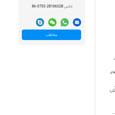
فکس:
86-0755-28106528
مخاطب
نیازهای
کرد