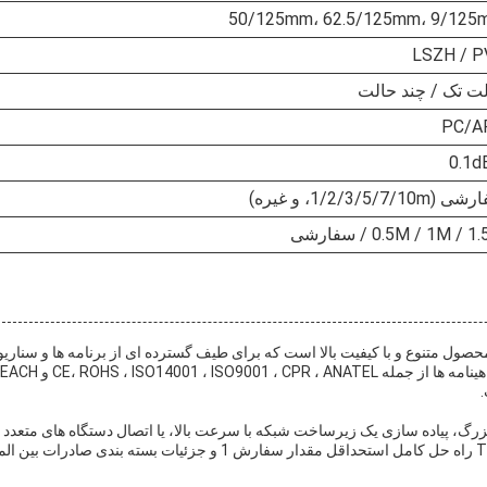
50/125mm، 62.5/125mm، 9/125
LSZH / P
ت تک / چند حالت
PC/A
1/2/3/5/7/10m، و غیره)
0.5M / 1M /  / سفارشی
ر نوری Takfly/DF TK-MPO-PC MPO MTP یک محصول متنوع و با کیفیت بالا است که برای طیف گسترده ای از برنامه ها و سناری
.
 بزرگ، پیاده سازی یک زیرساخت شبکه با سرعت بالا، یا اتصال دستگاه های متعدد 
یک سیستم مخابراتی پیچیده،کابل TK-MPO-PC MPO MTP راه حل کامل استحداقل مقدار سفارش 1 و جزئیات بسته بندی صادرا