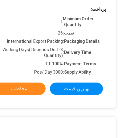
پرداخت:
Minimum Order
1
Quantity:
قیمت:
26
International Export Packing
Packaging Details:
1-3 Working Days( Depends On
Delivery Time:
Quantity)
TT 100%
Payment Terms:
3000 Pcs/ Day
Supply Ability:
بهترین قیمت
مخاطب