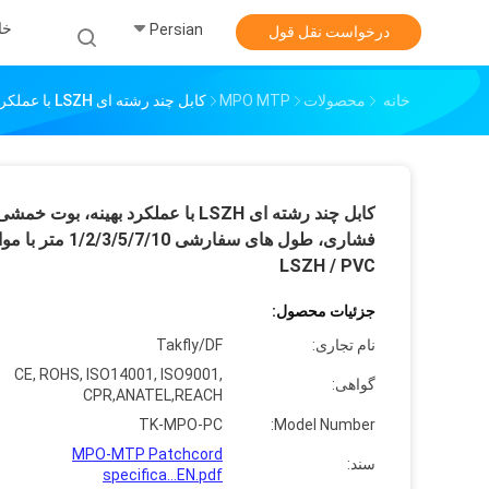
خا
Persian
درخواست نقل قول
خانه
محصولات
MPO MTP
کابل چند رشته ای LSZH با عملکرد بهینه، بوت خمشی فشاری، طول های سفارشی 1/2/3/5/7/10 متر با مواد LSZH / PVC
کابل چند رشته ای LSZH با عملکرد بهینه، بوت خمش
فشاری، طول های سفارشی 1/2/3/5/7/10 متر با
LSZH / PVC
جزئیات محصول:
نام تجاری:
Takfly/DF
CE, ROHS, ISO14001, ISO9001,
گواهی:
CPR,ANATEL,REACH
TK-MPO-PC
Model Number:
MPO-MTP Patchcord
سند:
specifica...EN.pdf