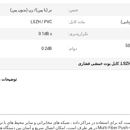
جنس:
نر (با پین)/ زن (بدون پین)
ماده کابل:
LSZH / PVC
تکرارپذیری:
≤ 0.1dB
50
دوام:
0.2dB
,
کابل بوت خمشی فشاری
توضیحات 
ک کابل با عملکرد بالا است که برای استفاده در مراکز داده ، شبکه های مخابراتی و سایر محیط های با ت
بالا طراحی شده است.این دارای Multi-Fiber Push-On Connectors (MPO) در هر طرف است، امکان اتصال سریع و آسان بین دستگاه 