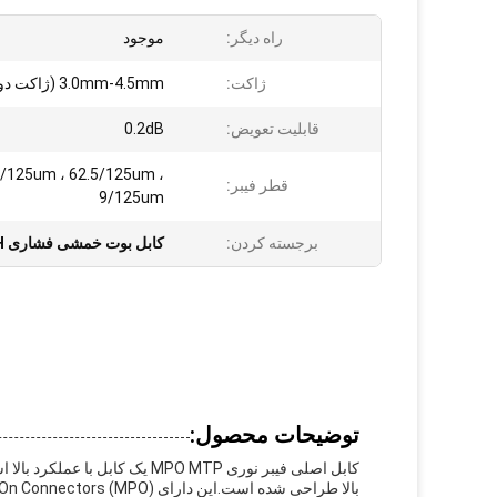
راه دیگر:
موجود
ژاکت:
3.0mm-4.5mm (ژاکت دوتایی)
قابلیت تعویض:
0.2dB
/125um ، 62.5/125um ،
قطر فیبر:
9/125um
برجسته کردن:
کابل بوت خمشی فشاری LSZH
توضیحات محصول:
کابل اصلی فیبر نوری MPO MTP ی