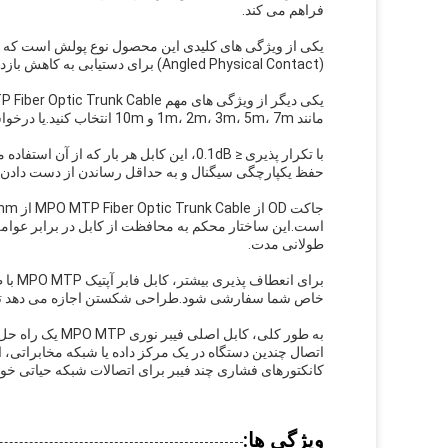
فراهم می کند.
(Angled Physical Contact) برای دستیابی به کاهش بازده در شبکه های با سرعت بالا ایده آل است..
مانند 1m، 2m، 3m، 5m، 7m و 10m انتخاب کنید.یا درخواست یک طول سفارشی برای متناسب با نیازهای نصب خاص خود را.
با تکرار پذیری ≤ 0.1dB، این کابل هر بار ک
حفظ یکپارچگی سیگنال و به حداقل رساندن از دست دادن د
است.این ساختار محکم به محافظت از کابل در برابر عوام
طولانی مدت.
خاص شما سفارشی شود.طراحی شکستن اجازه می دهد تا ج
به طور کلی، کابل
اتصال چندین دستگاه در یک مرکز داده یا شبکه مخابراتی، ا
کانکتورهای فشاری چند فیبر برای اتصالات شبکه حیاتی خود ا
ویژگی ها: