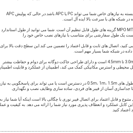
یکی از ویژگی های کلیدی این محصول نوع پولش است که بسته به نیازهای خاص شما می تواند PC یا APC باشد.در حالی که پولیش APC
یکی دیگر از ویژگی های مهم MPO MTP Fiber Optic Trunk Cable گزینه های طول قابل تنظیم آن است. شما می توانید از طول استاندارد
ه از آن استفاده می کنید، اتصال های ثابت و قابل اعتماد را تضمین می کند.این سطح دقت بالا برای
اده در شبکه شما بسیار مهم است.
جاکت OD از MPO MTP Fiber Optic Trunk Cable از 3.0mm تا 4.5mm است و دارای طراحی جاکت دوگانه برای دوام و حفاظت بیشتر
ل محیطی و استرس مکانیکی کمک می کند، اطمینان از عملکرد و قابلیت اطمینان
برای انعطاف پذیری بیشتر، کابل فابر آپتیک MPO MTP با طول های 0.5m، 1m، 1.5m در دسترس است یا می تواند برای پاسخگویی به 
داسازی آسان از فیبر های فردی، ساده سازی وظایف نصب و نگهداری.
 اصلی فیبر نوری MPO MTP یک راه حل متنوع و قابل اعتماد برای اتصال فیبر نوری با چگالی بالا است.اینکه آیا شما نیاز به
ین کابل عملکرد و انعطاف پذیری مورد نیاز شما را ارائه می دهد. به کیفیت و عمل
عتماد کنید.