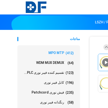
مناجات
MPO MTP
(412)
WDM MUX DEMUX
(64)
تقسیم کننده فیبر نوری PLC...
(123)
کابل فیبر نوری
(196)
فیش نوری Patchcord
(235)
رنگدانه فیبر نوری
(58)