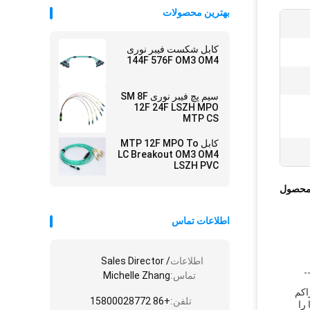
بهترین محصولات
کابل شکست فیبر نوری
144F 576F OM3 OM4
سیم پچ فیبر نوری SM 8F
12F 24F LSZH MPO
MTP CS
کابل MTP 12F MPO To
LC Breakout OM3 OM4
LSZH PVC
محصول
اطلاعات تماس
اطلاعات
Sales Director /
تماس:
Michelle Zhang
راکم
تلفن:
+86 15800028772
ها را