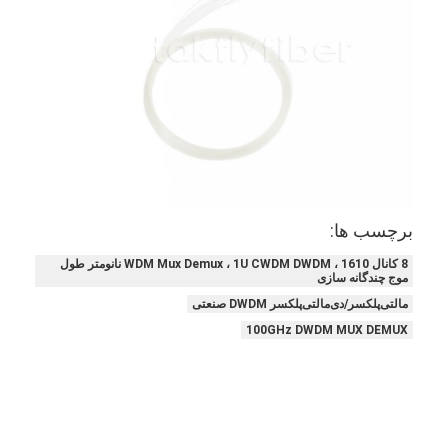
کیت ابزار فیبر نوری
PM و اجزای پرقدرت
برچسب ها:
8 کانال WDM Mux Demux ، 1U CWDM DWDM ، 1610 نانومتر طول
موج چندگانه سازی
مالتی‌پلکسر/دی‌مالتی‌پلکسر DWDM صنعتی
100GHz DWDM MUX DEMUX