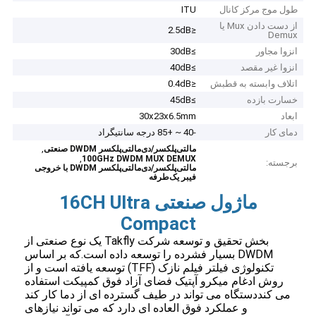
طول موج مرکز کانال
ITU
از دست دادن Mux یا
≤2.5dB
Demux
انزوا مجاور
≥30dB
انزوا غیر مقصد
≥40dB
اتلاف وابسته به قطبش
≤0.4dB
خسارت بازده
≥45dB
ابعاد
30x23x6.5mm
دمای کار
-40 ~ +85 درجه سانتیگراد
,
مالتی‌پلکسر/دی‌مالتی‌پلکسر DWDM صنعتی
,
100GHz DWDM MUX DEMUX
برجسته:
مالتی‌پلکسر/دی‌مالتی‌پلکسر DWDM با خروجی
فیبر یک‌طرفه
ماژول صنعتی 16CH Ultra
Compact
بخش تحقیق و توسعه شرکت Takfly یک نوع صنعتی از
DWDM بسیار فشرده را توسعه داده است.که بر اساس
تکنولوژی فیلتر فیلم نازک (TFF) توسعه یافته است و از
روش ادغام میکرو آپتیک فضای آزاد فوق کمپیکت استفاده
می کنددستگاه می تواند در طیف گسترده ای از دما کار کند
و عملکرد فوق العاده ای دارد که می تواند نیازهای