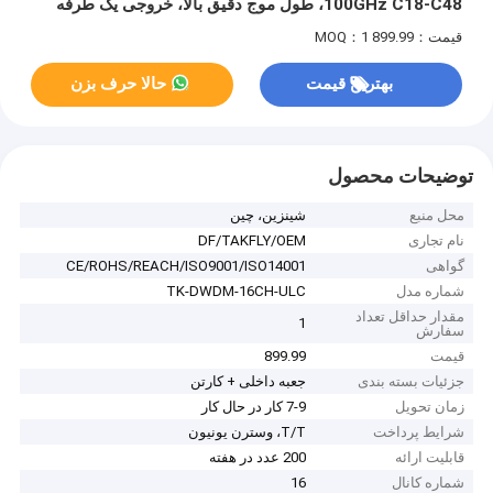
100GHz C18-C48، طول موج دقیق بالا، خروجی یک طرفه
فیبر
قیمت：899.99
MOQ：1
بهترین قیمت
حالا حرف بزن
توضیحات محصول
محل منبع
شينزين، چين
نام تجاری
DF/TAKFLY/OEM
گواهی
CE/ROHS/REACH/ISO9001/ISO14001
شماره مدل
TK-DWDM-16CH-ULC
مقدار حداقل تعداد
1
سفارش
قیمت
899.99
جزئیات بسته بندی
جعبه داخلی + کارتن
زمان تحویل
7-9 کار در حال کار
شرایط پرداخت
T/T، وسترن یونیون
قابلیت ارائه
200 عدد در هفته
شماره کانال
16