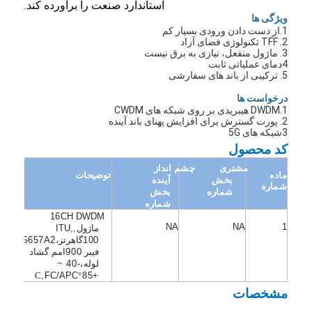
استاندارد صنعت را برآورده کند.
ویژگی ها
1.از دست دادن ورودی بسیار کم
2. TFF تکنولوژی فضای آزاد
3. ماژول منفعل، نیازی به برق نیست
4دمای عملیاتی ثابت
5. ترکیبی از باند های سفارشی
درخواست ها
1.DWDM هیبریدی بر روی شبکه های CWDM
2. پورت گسترش برای افزایش پهنای باند آینده
3شبکه های 5G
کد محصول
مشتری
چشم انداز
ماده
توضیحات
بخش
آینده
شماره
شماره
بخش
شماره
16
CH
DWDM
NA
NA
1
ماژول
,
,
ITU
100
گاهرتز
،G657A2
فیبر
900
امم
گشاد
لوله
،-40 ~
,
FC
/
APC
°C
+85
مشخصات