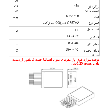
بی
تور کارخانه
≥45
دی
برگرد
از
بی
دست دادن
کنترل کیفیت
30*23*65
ابعاد
mm
فیبر
نوع
G657A2
فیبر
900
امم
ژاکت
با ما تماس بگیرید
فیبر
طول
1
>
م
اخبار
FC/APC
کانکتور
+85
-40
دمای کار
C
.
حالا حرف بزن
+85
~
-40
دمای ذخیره
C
.
سازی
توجه: موارد فوق
پارامترهای بدون اتصال
یا
جفت
کانکتور
از دست
دادن
هست
0.25دبي
MPO MTP
WDM MUX DEMUX
تقسیم کننده فیبر نوری PLC
کابل فیبر نوری