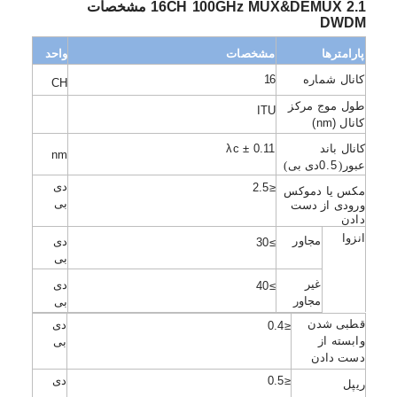
2.1
MUX&DEMUX
100GHz
16CH
مشخصات
DWDM
مشخصات
پارامترها
واحد
کانال
شماره
16
CH
طول موج مرکز
ITU
کانال
(nm)
کانال
باند
λc ± 0.11
nm
عبور
(
0.5
دی بی
)
دی
≤2.5
مکس یا
دموکس
بی
ورودی
از دست
دادن
انزوا
مجاور
دی
≥30
بی
غیر
دی
≥40
خانه
مجاور
بی
قطبی شدن
دی
≤0.4
محصولات
وابسته
از
بی
دست دادن
درباره ما
دی
≤0.5
ریپل