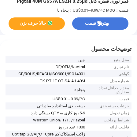
فیبر نوری قطره کابل Pigtail 40M G657A LSZH 0.25μd
ژاکت اصطکاک کم با سیم فولادی پیام رسان گالوانیزه 1.0mm
قیمت：US$0.01~9.99/PC
MOQ：پنجاه تا
بهترین قیمت
حالا حرف بزن
توضیحات محصول
محل منبع
چین
نام تجاری
DF/OEM/Nuetral
گواهی
CE/ROHS/REACH/ISO9001/ISO14001
شماره مدل
TK-PT-1F-OT-SA-A1-40M
مقدار حداقل تعداد
پنجاه تا
سفارش
قیمت
US$0.01~9.99/PC
جزئیات بسته بندی
بسته بندی استاندارد صادراتی
زمان تحویل
5-9 روز کاری به QTY بستگی دارد
شرایط پرداخت
Western Union، T/T، /Paypal
قابلیت ارائه
1000 عدد در روز
ژاکت اصطکاک کم Optitap SC/APC 1Core