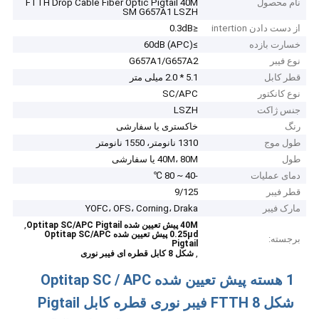
نام محصول
FTTH Drop Cable Fiber Optic Pigtail 40M
SM G657A1 LSZH
از دست دادن intertion
≤0.3dB
خسارت بازده
≥60dB (APC)
نوع فیبر
G657A1/G657A2
قطر کابل
5.1 * 2.0 میلی متر
نوع کانکتور
SC/APC
جنس ژاکت
LSZH
رنگ
خاکستری یا سفارشی
طول موج
1310 نانومتر، 1550 نانومتر
طول
40M، 80M یا سفارشی
دمای عملیات
-40 ~ 80 ℃
قطر فیبر
9/125
مارک فیبر
YOFC، OFS، Corning، Draka
,
40M پیش تعیین شده Optitap SC/APC Pigtail
0.25μd پیش تعیین شده Optitap SC/APC
برجسته:
Pigtail
,
شکل 8 کابل قطره ای فیبر نوری
1 هسته پیش تعیین شده Optitap SC / APC
شکل 8 FTTH فیبر نوری قطره کابل Pigtail