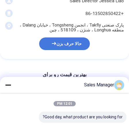
Sales Director Jessica Liao
+86-13502850422
پارک صنعتی Takfly ، انجمن Tongsheng ، خیابان Dalang ،
منطقه Longhua ، شنژن ، 518109 ، چین
حالا حرف بزن
بهترين قيمت رو براي
Sales Manager
1 هسته پیش تعیین شده Optitap SC /
APC شکل 8 FTTH فیبر نوری قطره کابل
12:01 PM
Pigtail 40M G657A LSZH 0.25μd ژاکت
اصطکاک کم با سیم فولادی پیام رسان
گالوانیزه 1.0mm
Good day, what product are you looking for?