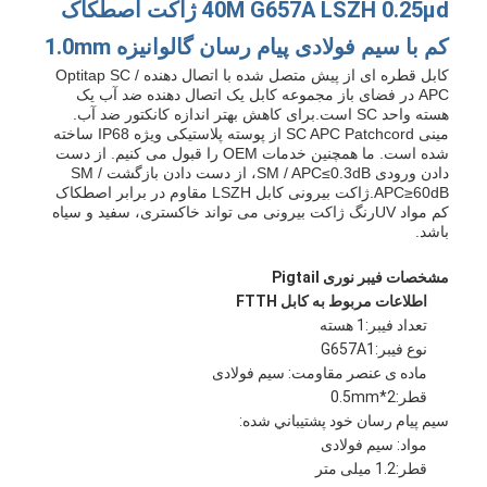
40M G657A LSZH 0.25μd ژاکت اصطکاک
کم با سیم فولادی پیام رسان گالوانیزه 1.0mm
کابل قطره ای از پیش متصل شده با اتصال دهنده Optitap SC /
APC در فضای باز مجموعه کابل یک اتصال دهنده ضد آب یک
هسته واحد SC است.برای کاهش بهتر اندازه کانکتور ضد آب.
مینی SC APC Patchcord از پوسته پلاستیکی ویژه IP68 ساخته
شده است. ما همچنین خدمات OEM را قبول می کنیم. از دست
دادن ورودی SM / APC≤0.3dB، از دست دادن بازگشت SM /
APC≥60dB.ژاکت بیرونی کابل LSZH مقاوم در برابر اصطکاک
کم مواد UVرنگ ژاکت بیرونی می تواند خاکستری، سفید و سیاه
باشد.
مشخصات فیبر نوری Pigtail
اطلاعات مربوط به کابل FTTH
تعداد فیبر:1 هسته
نوع فیبر:G657A1
ماده ی عنصر مقاومت: سیم فولادی
قطر:0.5mm*2
سيم پيام رسان خود پشتيباني شده:
مواد: سیم فولادی
قطر:1.2 میلی متر