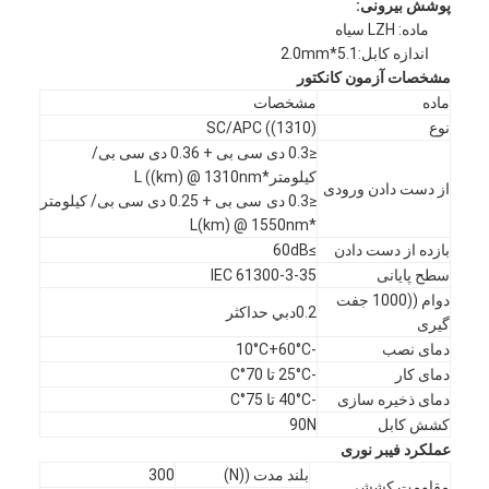
پوشش بیرونی:
ماده: LZH سیاه
اندازه کابل:5.1*2.0mm
مشخصات آزمون کانکتور
ماده
مشخصات
نوع
SC/APC ((1310)
≤0.3 دی سی بی + 0.36 دی سی بی/
کیلومتر*L ((km) @ 1310nm
از دست دادن ورودی
≤0.3 دی سی بی + 0.25 دی سی بی/ کیلومتر
*L(km) @ 1550nm
بازده از دست دادن
≥60dB
سطح پایانی
IEC 61300-3-35
دوام ((1000 جفت
0.2دبي حداکثر
گیری
دمای نصب
-10°C+60°C
خانه
دمای کار
-25°C تا 70°C
دمای ذخیره سازی
-40°C تا 75°C
محصولات
کشش کابل
90N
عملکرد فیبر نوری
درباره ما
بلند مدت ((N)
300
مقاومت کششی