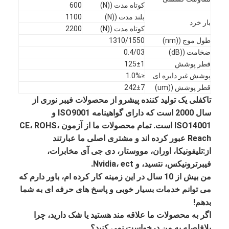
کوتاه مدت ((N)
600
تور کارخانه
بلند مدت ((N)
1100
بار خرد
کوتاه مدت ((N)
2200
کنترل کیفیت
طول موج ((nm)
1310/1550
ضخامت ((dB)
0.4/03
با ما تماس بگیرید
قطر پوشش
125±1
پوشش غیر دایره ای
≤1.0%
اخبار
قطر پوشش ((um)
242±7
تاکفلی یک تولید کننده پیشرو از محصولات فیبر نوری از
حالا حرف بزن
سال 2000 است که دارای گواهینامه ISO9001 و
ISO14001 است. تمام محصولات ما از آزمون CE، ROHS،
Reach عبور کرده اند و مشتری اصلی ما عبارتند
MPO MTP
از:تلیفونیکا، اوران، مووستار، دی جی آی مخابرات،
فیبرترونیکس، نتسید، و Nvidia، ect.
WDM MUX DEMUX
من بیش از 10 سال در این زمینه کار کرده ام، باور دارم که
می توانم خدمات بسیار خوبی و پاسخ های حرفه ای به شما
تقسیم کننده فیبر نوری PLC
بدهم!
کابل فیبر نوری
اگر به محصولات ما علاقه مند هستید یا شک دارید، چرا
بلافاصله به من درخواست نمی کنید؟