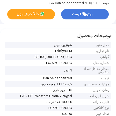
قیمت：Can be negotiated
MOQ：1 عدد
بهترین قیمت
حالا حرف بزن
توضیحات محصول
محل منبع
شينزين، چين
نام تجاری
Takfly/OEM
گواهی
CE, ISO, RoHS, CPR, FCC
شماره مدل
LC/APC-LC/UPC
مقدار حداقل تعداد
1 عدد
سفارش
قیمت
Can be negotiated
جزئیات بسته بندی
کیسه PP + جعبه کارتن
زمان تحویل
3-15 روز کاری
شرایط پرداخت
L/C، T/T، Western Union، ، Paypal
قابلیت ارائه
100000 عدد در ماه
نوع کانکتور
LC/PC-LC/UPC
تعداد فیبر
SX/DX