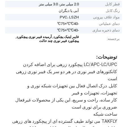
قطر کابل
2.0 میلی متر، 3.0 میلی متر
رنگ کابل
آبی یا دیگران
مواد غلاف بیرونی
PVC، LSZH
دمای عملیاتی
-40℃℃+75℃
دمای ذخیره سازی
-40℃℃+75℃
,
,
فايبر اپتيک پچکورد
آرمیده فیبر نوری پیچکورد
برجسته:
پیچکورد فیبر نوری چند حالت
توضیحات:
LC/APC-LC/UPC پیچکورد زرهی برای اضافه کردن
کانکتورهای فیبر نوری در هر دو سر یک فیبر نوری زرهی
است
کابل. درک اتصال فعال بین تجهیزات شبکه نوری و
تجهیزات، تجهیزات و فیبر
کار ساده، راحت و سریع، این یکی از محصولات غیرفعال
ضروری برای نوری است
ساخت شبکه
TAKFLY می تواند طیف گسترده ای از پیچکورد های زرهی