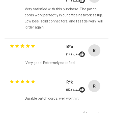
مفید (11)
Very satisfied with this purchase. The patch
cords work perfectly in our office network setup.
Low loss, solid connectors, and fast delivery. Will
order again!
B*a
B
مفید (12)
Very good. Extremely satisfied.
R*k
R
مفید (82)
Durable patch cords, well worth it
برچسب ها: