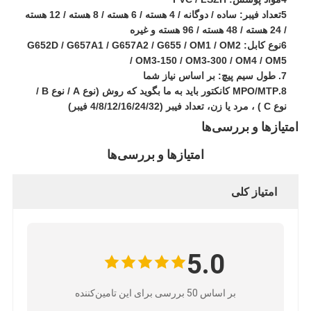
فیش نوری Patchcord
5تعداد فیبر: ساده / دوگانه / 4 هسته / 6 هسته / 8 هسته / 12 هسته
/ 24 هسته / 48 هسته / 96 هسته و غیره
رنگدانه فیبر نوری
6نوع کابل: G652D / G657A1 / G657A2 / G655 / OM1 / OM2
/ OM3-150 / OM3-300 / OM4 / OM5
آداپتور فیبر نوری
7. طول سیم پیچ: بر اساس نیاز شما
8.MPO/MTP کانکتور باید به ما بگوید که روش (نوع A / نوع B /
اتصال فیبر نوری
نوع C ) ، مرد یا زن، تعداد فیبر (4/8/12/16/24/32 فیبر)
امتیازها و بررسی‌ها
کاهش دهنده فیبر نوری
امتیازها و بررسی‌ها
جعبه خاتمه فیبر نوری
امتیاز کلی
پنل پچ فیبر نوری
ماژول فرستنده نوری
مبدل رسانه ای فیبر نوری
5.0
سوئیچ فیبر اترنت
بر اساس 50 بررسی برای این تامین‌کننده