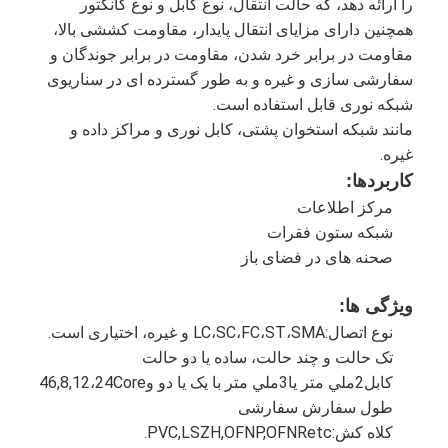
را ارائه دهد، که حالت انتقال، نوع کابل و نوع کانکتور
همچنین دارای مزایای انتقال پایدار، مقاومت کششی بالا،
مقاومت در برابر خرد شدن، مقاومت در برابر جوندگان و
سفارشی سازی و غیره و به طور گسترده ای در سناریوی
شبکه نوری قابل استفاده است.
مانند شبکه استخوان پشتی، کابل نوری و مراکز داده و
غیره.
کاربردها:
مرکز اطلاعات
شبکه ستون فقرات
صحنه های در فضای باز
ویژگی ها:
نوع اتصال:LC،SC،FC،ST،SMA و غیره، اختیاری است.
تک حالت و چند حالت، ساده یا دو حالت
کابل2ملي متر يا3ملي متر با يک يا دو و46,8,12،24Core
طول سفارش سفارشی
کلاه کش:PVC,LSZH,OFNP,OFNRetc.