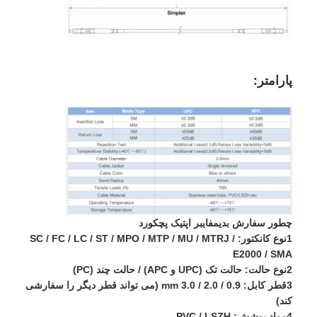
تور کارخانه
کنترل کیفیت
با ما تماس بگیرید
پارامتر:
اخبار
حالا حرف بزن
MPO MTP
چطور سفارش بدیم
فايبر اپتيک پچکورد
WDM MUX DEMUX
1نوع کانکتور: SC / FC / LC / ST / MPO / MTP / MU / MTRJ /
E2000 / SMA
تقسیم کننده فیبر نوری PLC
2نوع حالت: حالت تک (UPC و APC) / حالت چند (PC)
3قطر کابل: 0.9 / 2.0 / 3.0 mm (می تواند قطر دیگر را سفارشی
کابل فیبر نوری
کند)
4مواد پوشش: PVC / LSZH