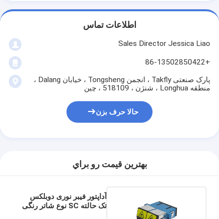
فیش نوری Patchcord
اطلاعات تماس
رنگدانه فیبر نوری
Sales Director Jessica Liao
آداپتور فیبر نوری
+86-13502850422
اتصال فیبر نوری
پارک صنعتی Takfly ، انجمن Tongsheng ، خیابان Dalang ،
منطقه Longhua ، شنژن ، 518109 ، چین
کاهش دهنده فیبر نوری
حالا حرف بزن
جعبه خاتمه فیبر نوری
پنل پچ فیبر نوری
ماژول فرستنده نوری
بهترين قيمت رو براي
مبدل رسانه ای فیبر نوری
آداپتور فیبر نوری دوبلکس
سوئیچ فیبر اترنت
تک حالته SC نوع شاتر رنگی
بژ