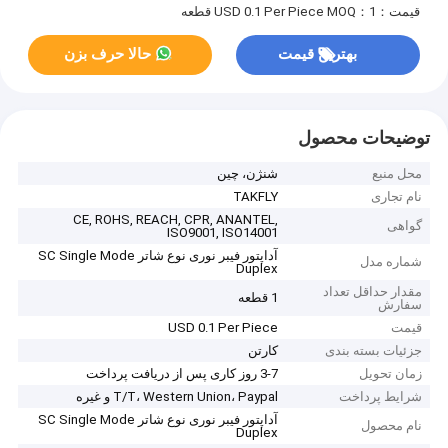
قیمت：USD 0.1 Per Piece
MOQ：1 قطعه
بهترین قیمت
حالا حرف بزن
توضیحات محصول
محل منبع
شنژن، چین
نام تجاری
TAKFLY
CE, ROHS, REACH, CPR, ANANTEL,
گواهی
ISO9001, ISO14001
آداپتور فیبر نوری نوع شاتر SC Single Mode
شماره مدل
Duplex
مقدار حداقل تعداد
1 قطعه
سفارش
قیمت
USD 0.1 Per Piece
جزئیات بسته بندی
کارتن
زمان تحویل
3-7 روز کاری پس از دریافت پرداخت
شرایط پرداخت
T/T، Western Union، Paypal و غیره
آداپتور فیبر نوری نوع شاتر SC Single Mode
نام محصول
Duplex