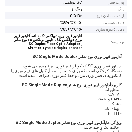
پورت فیبر
SC دوبلکس
رنگ
رنگ بژ
از دست دادن درج
≤0.2dB
دمای عملیاتی
-40℃℃+85℃
دمای ذخیره سازی
-40℃℃+85℃
آداپتور فیبر نوری دوبلکس تک حالته، آداپتور فیبر
نوری دوبلکس SC، آداپتور دوبلکس sc نوع شاتر
برجسته:
,
,
SC Duplex Fiber Optic Adapter
Shutter Type sc duplex adapter
آداپتور فیبر نوری نوع شاتر SC Single Mode Duplex
آداپتور فیبر نوری SC که کوپلر فیبر نوری نیز نامیده می شود،
دستگاه کوچکی است که برای خاتمه یا اتصال کابل های فیبر نوری یا
کانکتورهای فیبر نوری بین دو خط فیبر نوری طراحی شده است.
کاربرد
آداپتور فیبر نوری نوع شاتر SC Single Mode Duplex
- مخابرات
- CATV
- LAN و WAN
- شبکه
- پهنای باند
- FTTH
ویژگی های
آداپتور فیبر نوری نوع شاتر SC Single Mode Duplex
- حالت تک و چند حالته
- آستین زیرکونیایی