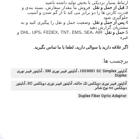
ارتباط بسیار نزدیکی با بخش تولید داشته باشید
تور کارخانه
3.
قبل از حمل و نقل
: فروش ما مقدار سفارش، بسته بندی و
قدرت کارتن ها را دو برابر می کند تا از گم شدن و آسیب
جلوگیری شود
کنترل کیفیت
4.
پس از حمل و نقل
: وضعیت حمل و نقل را پیگیری کنید و به
مشتریان گزارش دهید
5.
حمل و نقل
: DHL، UPS، FEDEX، TNT، EMS، SEA، AIR و
با ما تماس بگیرید
غیره
اخبار
اگر علاقه دارید یا سوالی دارید، لطفا با ما تماس بگیرید.
برچسب ها:
حالا حرف بزن
آداپتور ISO9001 SC Simplex ، آداپتور فیبر نوری SM ، آداپتور فیبر نوری
Duplex
آداپتور فیبر نوری دوبلکس تک حالته، آداپتور فیبر نوری دوبلکس SC، آداپتور
MPO MTP
دوبلکس sc نوع شاتر
Duplex Fiber Optic Adapter
WDM MUX DEMUX
تقسیم کننده فیبر نوری PLC
کابل فیبر نوری