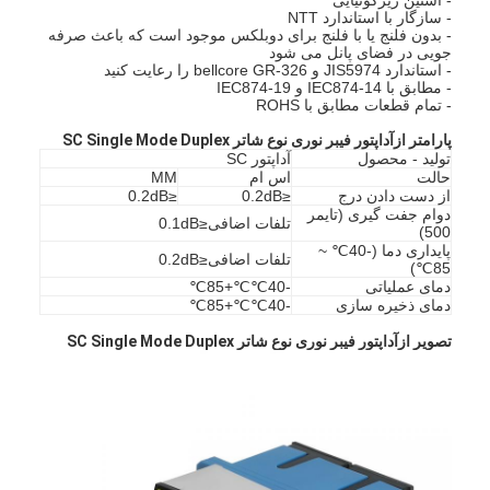
- سازگار با استاندارد NTT
- بدون فلنج یا با فلنج برای دوبلکس موجود است که باعث صرفه
جویی در فضای پانل می شود
- استاندارد JIS5974 و bellcore GR-326 را رعایت کنید
- مطابق با IEC874-14 و IEC874-19
- تمام قطعات مطابق با ROHS
پارامتر از
آداپتور فیبر نوری نوع شاتر SC Single Mode Duplex
تولید - محصول
آداپتور SC
حالت
اس ام
MM
از دست دادن درج
≤0.2dB
≤0.2dB
دوام جفت گیری (تایمر
تلفات اضافی≤0.1dB
500)
پایداری دما (-40℃ ~
تلفات اضافی≤0.2dB
85℃)
دمای عملیاتی
-40℃℃+85℃
دمای ذخیره سازی
-40℃℃+85℃
تصویر از
آداپتور فیبر نوری نوع شاتر SC Single Mode Duplex