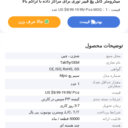
میکرومتر کابل پچ فیبر نوری برای مراکز داده با تراکم بالا
قیمت：US $8.99-19.99/ Pcs
MOQ：1 عدد
بهترین قیمت
حالا حرف بزن
توضیحات محصول
محل منبع
شنژن ، چین
نام تجاری
Takfly/OEM
گواهی
CE, ISO, RoHS, GS
شماره مدل
سیم پچ Mpo
مقدار حداقل تعداد
1 عدد
سفارش
قیمت
US $8.99-19.99/ Pcs
جزئیات بسته بندی
کیسه PP سپس در کارتن
زمان تحویل
3-7 روز کاری
شرایط پرداخت
L/C، T/T، وسترن یونیون، پی پال
قابلیت ارائه
50000 قطعه / ماه
هسته
چند هسته ای