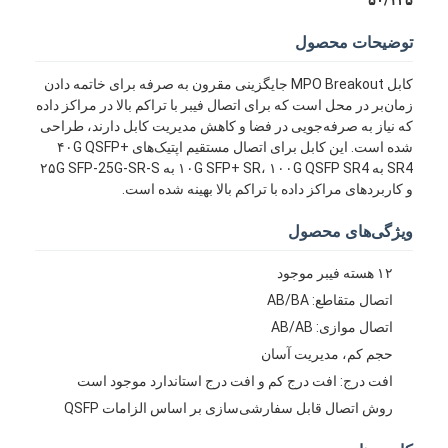
توضیحات محصول
کابل MPO Breakout جایگزینی مقرون به صرفه برای خاتمه دادن
زمان‌بر در محل است که برای اتصال فیبر با تراکم بالا در مراکز داده
که نیاز به صرفه‌جویی در فضا و کاهش مدیریت کابل دارند، طراحی
شده است. این کابل برای اتصال مستقیم اپتیک‌های ۴۰G QSFP+
SR4 به ۱۰G SFP+ SR، ۱۰۰G QSFP SR4 به ۲۵G SFP-25G-SR-S
و کاربردهای مراکز داده با تراکم بالا بهینه شده است.
ویژگی‌های محصول
۱۲ هسته فیبر موجود
اتصال متقاطع: AB/BA
اتصال موازی: AB/AB
حجم کم، مدیریت آسان
افت درج: افت درج کم و افت درج استاندارد موجود است
روش اتصال قابل سفارشی‌سازی بر اساس الزامات QSFP