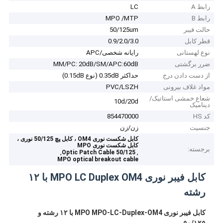
رابط A
LC
رابط B
MPO /MTP
حالت فیبر
50/125um
قطر کابل
0.9/2.0/3.0
نوع لهستانی
رایانه شخصی/APC
ضرر برگشتی
MM/PC: 20dB/SM/APC:60dB
از دست دادن درج
حداکثر 0.35dB (نوع 0.15dB)
مواد غلاف بیرونی
PVC/LSZH
شعاع خمشی استاتیک/
10d/20d
دینامیک
کد HS
854470000
جنسیت
زن/زن
کابل شکست نوری OM4 ، کابل پچ 50/125 نوری ،
کابل شکست نوری MPO
برجسته:
,
,
50/125 Optic Patch Cable
MPO optical breakout cable
کابل فیبر نوری MPO LC Duplex OM4 با ۱۲
رشته
کابل فیبر نوری MPO MPO-LC-Duplex-OM4 با ۱۲ رشته و
۵۰/۱۲۵