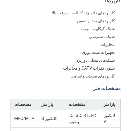
کاربردها
کاربردهای داده چند کاناله با سرعت بالا
کاربردهای صدا و تصویر
شبکه گیگابیت اترنت
شبکه دسترسی
مخابرات
تجهیزات تست نوری
شبکه‌های محلی دوربرد
ستون فقرات CATV و مخابرات
کاربردهای صنعتی و نظامی
مشخصات فنی
خانه
پارامتر
مشخصات
پارامتر
مشخصات
محصولات
کانکتور
LC، SC، ST، FC
کانکتور B
MPO/MTP
A
و غیره
درباره ما