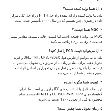
۱. آیا شما تولید کننده هستید؟
بله، ما تولید کننده و ارائه دهنده راه حل FTTH و راه حل کلی مرکز
داده در شنژن، چین هستیم که در سال ۲۰۰۰ تأسیس شده است.
۲. MOQ شما چیست؟
MOQ می‌تواند ۱ قطعه باشد، اما قیمت رقابتی نیست. مقادیر بیشتر
قیمت‌های رقابتی‌تری دریافت می‌کنند.
۳. آیا می‌توانید قیمت FOB را نقل کنید؟
بله. ما می‌توانیم از طریق هوا، DHL، TNT، UPS، FEDEX و غیره
تحویل دهیم. برای مقادیر زیاد، ما از طریق دریا تحویل می‌دهیم. ما
قیمت‌ها را با هزینه حمل و نقل و زمان تحویل بر اساس الزامات
دقیق و مقدار شما ارائه می‌دهیم.
۴. کیفیت شما چگونه است؟
تولید ما مطابق با استانداردهای IEC و اروپایی است. ما دارای
گواهینامه‌های CE، ISO، RoHS، CPR و ANATEL هستیم. تمام
محصولات قبل از تحویل ۱۰۰% تست می‌شوند.
۵. زمان تحویل شما چقدر است؟