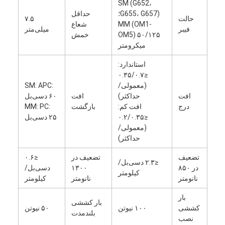
SM (G652،
تور کارخانه
G655، G657)؛
حداقل
حالت
۷.۵
MM (OM1-
شعاع
فیبر
میلی‌متر
کنترل کیفیت
OM5) ۵۰/۱۲۵
خمش
میکرومتر
با ما تماس بگیرید
استاندارد:
≤۰.۳۵/۰.۷
اخبار
(معمولی/
SM: APC:
افت
حداکثر)
افت
۶۰ دسی‌بل
حالا حرف بزن
درج
افت کم:
بازگشت
MM: PC:
≤۰.۲/۰.۳۵
۲۵ دسی‌بل
(معمولی/
حداکثر)
MPO MTP
تضعیف
تضعیف در
≤۰.۶
≤۲.۳ دسی‌بل/
WDM MUX DEMUX
در ۸۵۰
۱۳۰۰
دسی‌بل/
کیلومتر
نانومتر
نانومتر
کیلومتر
تقسیم کننده فیبر نوری PLC
بار
بار کششی
کششی
۱۰۰ نیوتن
۵۰ نیوتن
کابل فیبر نوری
بلندمدت
نصب