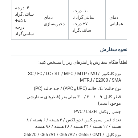
فیش نوری Patchcord
۴۰- درجه
۱۰- درجه
سانتی‌گراد
دمای
سانتی‌گراد تا
دمای
رنگدانه فیبر نوری
تا ۸۵+
عملیاتی
۷۰+ درجه
ذخیره‌سازی
درجه
سانتی‌گراد
آداپتور فیبر نوری
سانتی‌گراد
اتصال فیبر نوری
نحوه سفارش
کاهش دهنده فیبر نوری
لطفاً هنگام سفارش پارامترهای زیر را مشخص کنید:
جعبه خاتمه فیبر نوری
نوع کانکتور: SC / FC / LC / ST / MPO / MTP / MU /
MTRJ / E2000 / SMA
پنل پچ فیبر نوری
نوع حالت: تک حالته (UPC و APC) / چند حالته (PC)
قطر کابل: ۰.۹ / ۲.۰ / ۳.۰ میلی‌متر (قطرهای سفارشی
ماژول فرستنده نوری
موجود است)
جنس روکش: PVC / LSZH
مبدل رسانه ای فیبر نوری
تعداد فیبر: سیمپلکس / دوبلکس / ۴ هسته / ۶ هسته / ۸
سوئیچ فیبر اترنت
هسته / ۱۲ هسته / ۲۴ هسته / ۴۸ هسته / ۹۶ هسته
نوع کابل: G652D / G657A1 / G657A2 / G655 / OM1 /