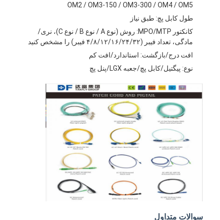
کیت ابزار فیبر نوری
OM2 / OM3-150 / OM3-300 / OM4 / OM5
طول کابل پچ: طبق نیاز
PM و اجزای پرقدرت
کانکتور MPO/MTP: روش (نوع A / نوع B / نوع C)، نری/
مادگی، تعداد فیبر (۴/۸/۱۲/۱۶/۲۴/۳۲ فیبر) را مشخص کنید
افت درج/بازگشت: استاندارد/افت کم
نوع: پیگتیل/کابل پچ/جعبه LGX/پنل پچ
سوالات متداول