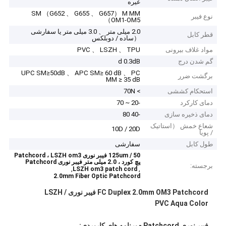
غیره
SM （G652 、 G655 、 G657） M MM
نوع فیبر
（OM1-OM5
2.0 میلی متر 、 3.0 میلی متر یا سفارشی
قطر کابل
（ساده / دوبلکس
مواد غلاف بیرونی
PVC 、 LSZH 、 TPU
گم شدن درج
d 0.3dB
UPC SM≥50dB 、 APC SM≥ 60 dB 、 PC
برگشت ضرر
MM ≥ 35 dB
استحکام کششی
> 70N
دمای کارکرد
-20 ~ 70
دمای ذخیره سازی
-40 80
شعاع خمش （استاتیک
10D / 20D
/ پویا
طول کابل
سفارشی
50 / 125um فیبر نوری Patchcord ، LSZH om3
پچ کورد ، 2.0 میلی متر فیبر نوری Patchcord
برجسته:
,
,
LSZH om3 patch cord
2.0mm Fiber Optic Patchcord
FC Duplex 2.0mm OM3 Patchcord فیبر نوری LSZH /
PVC Aqua Color
فیبر نوری Patchcord - برنامه های کاربردی: