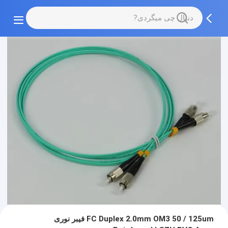
FC Duplex 2.0mm OM3 50 / 125um فیبر نوری