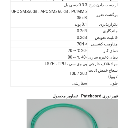
از دست دادن درج
3 0.3 دسی بل
UPC SM≥50dB ، APC SM≥ 60 dB ، PC MM ≥
برگشت ضرر
35 dB
تکرارپذیری
0.1 پوند
ماندگاری
0.2dB
قابلیت تعویض
0.2dB
مقاومت کششی
> 70N
دمای کار
-20 ℃ ~ 70
دمای ذخیره سازی
-40 ℃ ~ 80
مواد غلاف خارجی
پی وی سی ، LSZH ، TPU
شعاع خمش (ثابت
10D / 20D
/ پویا)
طول
سفارشی
خانه
فیبر نوری Patchcord - تصاویر محصول:
محصولات
درباره ما