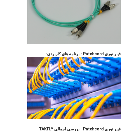
تور کارخانه
کنترل کیفیت
با ما تماس بگیرید
اخبار
فیبر نوری Patchcord - برنامه های کاربردی:
حالا حرف بزن
MPO MTP
WDM MUX DEMUX
تقسیم کننده فیبر نوری PLC
کابل فیبر نوری
فیبر نوری Patchcord - بررسی اجمالی TAKFLY