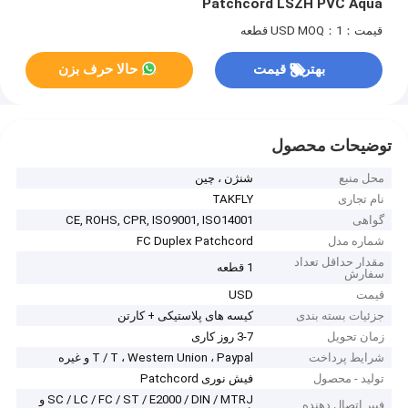
Patchcord LSZH PVC Aqua
قیمت：USD
MOQ：1 قطعه
بهترین قیمت
حالا حرف بزن
توضیحات محصول
محل منبع
شنژن ، چین
نام تجاری
TAKFLY
گواهی
CE, ROHS, CPR, ISO9001, ISO14001
شماره مدل
FC Duplex Patchcord
مقدار حداقل تعداد
1 قطعه
سفارش
قیمت
USD
جزئیات بسته بندی
کیسه های پلاستیکی + کارتن
زمان تحویل
3-7 روز کاری
شرایط پرداخت
T / T ، Western Union ، Paypal و غیره
تولید - محصول
فیش نوری Patchcord
SC / LC / FC / ST / E2000 / DIN / MTRJ و
فیبر اتصال دهنده