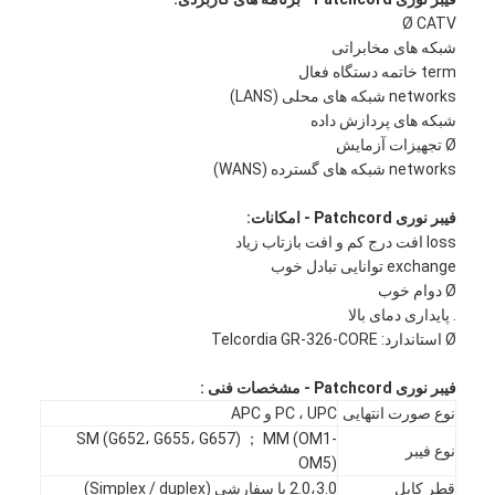
Ø CATV
شبکه های مخابراتی
term خاتمه دستگاه فعال
networks شبکه های محلی (LANS)
شبکه های پردازش داده
Ø تجهیزات آزمایش
networks شبکه های گسترده (WANS)
فیبر نوری Patchcord -
امکانات:
loss افت درج کم و افت بازتاب زیاد
exchange توانایی تبادل خوب
Ø دوام خوب
. پایداری دمای بالا
Ø استاندارد: Telcordia GR-326-CORE
فیبر نوری Patchcord -
مشخصات فنی :
نوع صورت انتهایی
PC ، UPC و APC
SM (G652، G655، G657) ； MM (OM1-
نوع فیبر
OM5)
قطر کابل
2.0،3.0 یا سفارشی (Simplex / duplex)