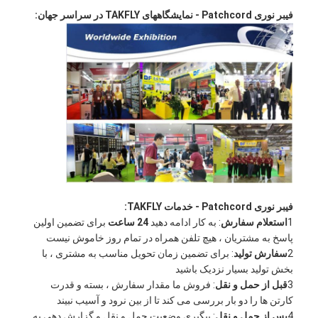
کیت ابزار فیبر نوری
فیبر نوری Patchcord - نمایشگاههای TAKFLY در سراسر جهان:
PM و اجزای پرقدرت
فیبر نوری Patchcord - خدمات TAKFLY:
1
استعلام سفارش
: به کار ادامه دهید
24 ساعت
برای تضمین اولین
پاسخ به مشتریان ، هیچ تلفن همراه در تمام روز خاموش نیست
2
سفارش تولید
: برای تضمین زمان تحویل مناسب به مشتری ، با
بخش تولید بسیار نزدیک باشید
3
قبل از حمل و نقل
: فروش ما مقدار سفارش ، بسته و قدرت
کارتن ها را دو بار بررسی می کند تا از بین نرود و آسیب نبیند
4
پس از حمل و نقل
: پیگیری وضعیت حمل و نقل و گزارش دهی به