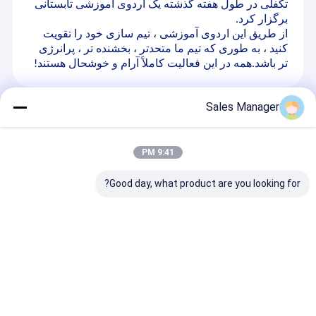
تکفلی در طول هفته گذشته یک اردوی آموزشی تابستانی
برگزار کرد.
از طریق این اردوی آموزشی ، تیم سازی خود را تقویت
کنید ، به طوری که تیم ما متحدتر ، بخشنده تر ، پرانرژی
تر باشد.همه در این فعالیت کاملاً آرام و خوشحال هستند!
Sales Manager
Recommended Products
9:41 PM
Good day, what product are you looking for?
جعبه پایانه اتصال فیبر
FC Variable Optical
کابل فیبر نوری
نوری DIN-AL صنعتی
Attenuator ️ کاهش
MPO/MTP
DIN-Rail
قابل تنظیم مداوم، PDL
hcord Fanout
پایین، دقت بالا برای
Uniboot LC
آزمایش و اندازه گیری
ltimode OM5
ارسال سؤال
ارسال سؤال
ارسال س
Breakout برای
کابل‌کشی مراکز 
هوش مصنوعی م